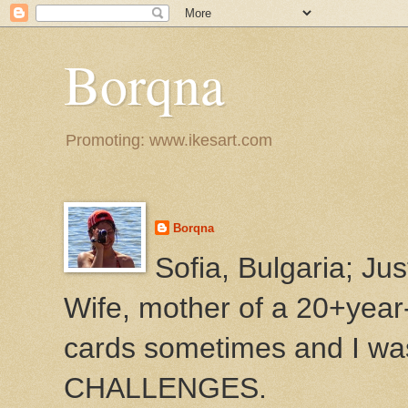
Borqna
Promoting: www.ikesart.com
Borqna
Sofia, Bulgaria; Ju
Wife, mother of a 20+year
cards sometimes and I w
CHALLENGES.